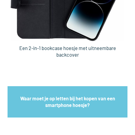
Een 2-in-1 bookcase hoesje met uitneembare
backcover
Waar moet je op letten bij het kopen van een
smartphone hoesje?