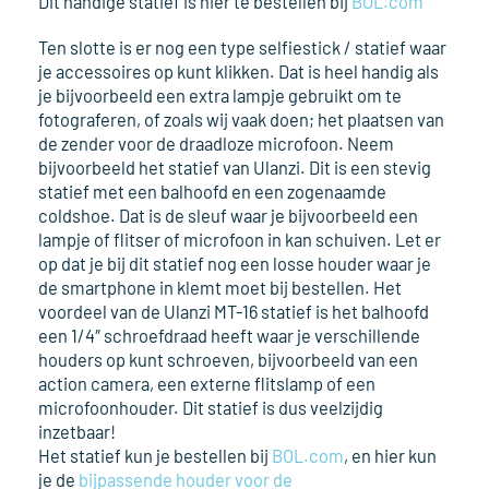
Dit handige statief is hier te bestellen bij
BOL.com
Ten slotte is er nog een type selfiestick / statief waar
je accessoires op kunt klikken. Dat is heel handig als
je bijvoorbeeld een extra lampje gebruikt om te
fotograferen, of zoals wij vaak doen; het plaatsen van
de zender voor de draadloze microfoon. Neem
bijvoorbeeld het statief van Ulanzi. Dit is een stevig
statief met een balhoofd en een zogenaamde
coldshoe. Dat is de sleuf waar je bijvoorbeeld een
lampje of flitser of microfoon in kan schuiven. Let er
op dat je bij dit statief nog een losse houder waar je
de smartphone in klemt moet bij bestellen. Het
voordeel van de Ulanzi MT-16 statief is het balhoofd
een 1/4″ schroefdraad heeft waar je verschillende
houders op kunt schroeven, bijvoorbeeld van een
action camera, een externe flitslamp of een
microfoonhouder. Dit statief is dus veelzijdig
inzetbaar!
Het statief kun je bestellen bij
BOL.com
, en hier kun
je de
bijpassende houder voor de