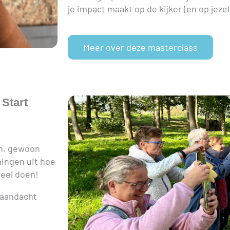
je impact maakt op de kijker (en op jezelf
Meer over deze masterclass
Start
en, gewoon
ningen uit hoe
veel doen!
 aandacht