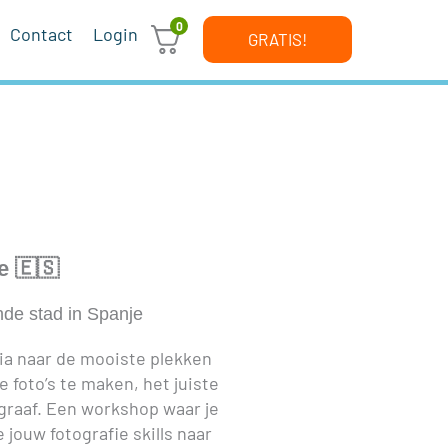
0
Contact
Login
GRATIS!
e 🇪🇸
nde stad in Spanje
ia naar de mooiste plekken
e foto’s te maken, het juiste
ograaf. Een workshop waar je
 jouw fotografie skills naar