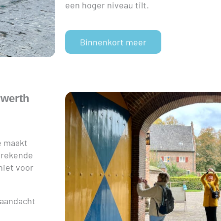
een hoger niveau tilt.
Binnenkort meer
rwerth
Je maakt
sprekende
niet voor
 aandacht