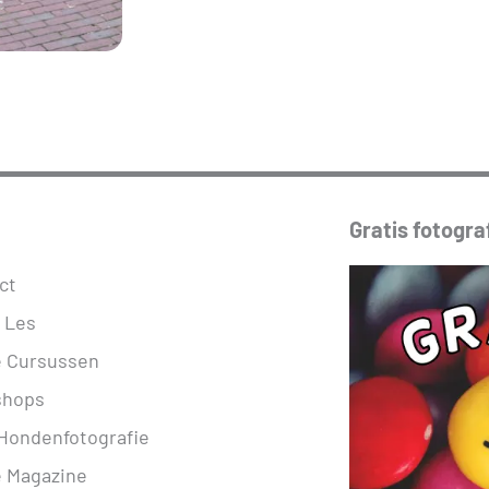
Gratis fotograf
ct
s Les
e Cursussen
shops
Hondenfotografie
e Magazine