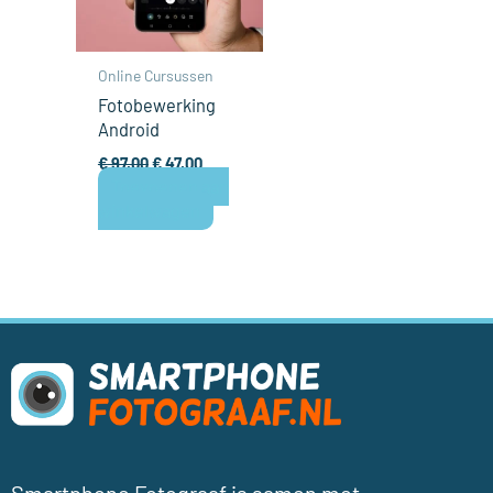
Online Cursussen
Fotobewerking
Android
€
97,00
€
47,00
Toevoegen aan
winkelwagen