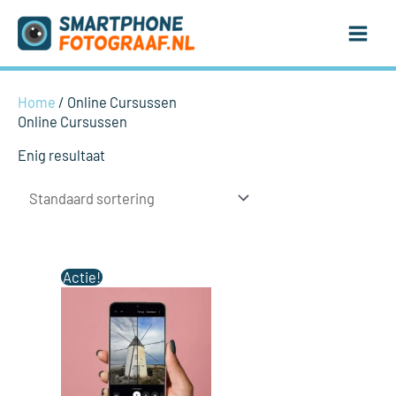
Ga
naar
de
inhoud
Home
/ Online Cursussen
Online Cursussen
Enig resultaat
Oorspronkelijke
Huidige
Actie!
prijs
prijs
was:
is:
€ 97,00.
€ 47,00.