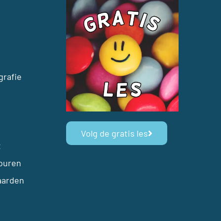
rafie
Volg de gratis les
t
ouren
aarden