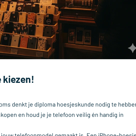
e kiezen!
 soms denkt je diploma hoesjeskunde nodig te hebbe
open en houd je je telefoon veilig én handig in
or jouw telefoonmodel gemaakt is. Een iPhone-hoesj