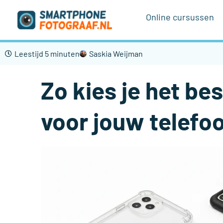
Ga
Online cursussen
naar
de
inhoud
Leestijd 5 minuten
Saskia Weijman
Zo kies je het b
voor jouw telefo