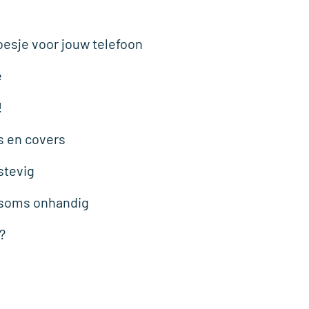
oesje voor jouw telefoon
e
!
s en covers
stevig
r soms onhandig
?