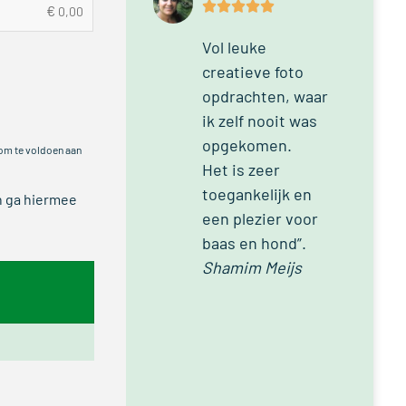
€
0,00
Vol leuke
creatieve foto
opdrachten, waar
ik zelf nooit was
opgekomen.
 om te voldoen aan
Het is zeer
toegankelijk en
n ga hiermee
een plezier voor
baas en hond”.
Shamim Meijs