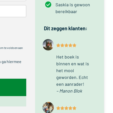
Saskia is gewoon
bereikbaar
Dit zeggen klanten:
 om te voldoen aan
Het boek is
n ga hiermee
binnen en wat is
het mooi
geworden. Echt
een aanrader!
– Manon Blok