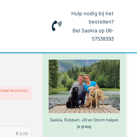
Hulp nodig bij het
bestellen?
Bel Saskia op 06-
57538393
 omdat het product
Saskia, Robbert, Jill en Storm helpen
je graag
€
0,00